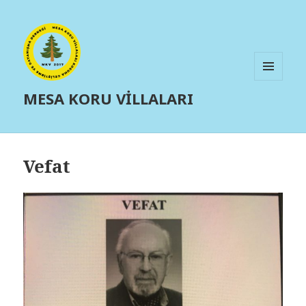
MENÜ
MESA KORU VİLLALARI
VE
BILEŞENLER
Vefat