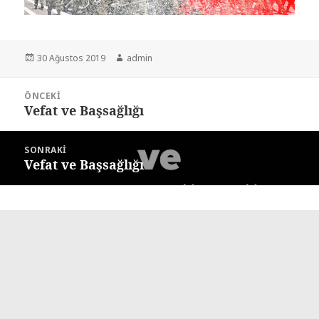
Yayın
Yazar
30 Ağustos 2019
admin
tarihi
Yazı
ÖNCEKI
gezinmesi
Vefat ve Başsağlığı
Önceki
yazı:
SONRAKI
Vefat ve Başsağlığı
Sonraki
yazı: