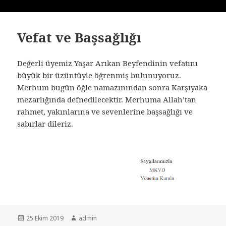
Vefat ve Başsağlığı
Değerli üyemiz Yaşar Arıkan Beyfendinin vefatını
büyük bir üzüntüyle öğrenmiş bulunuyoruz.
Merhum bugün öğle namazınından sonra Karşıyaka
mezarlığında defnedilecektir. Merhuma Allah’tan
rahmet, yakınlarına ve sevenlerine başsağlığı ve
sabırlar dileriz.
Yayın
Yazar
25 Ekim 2019
admin